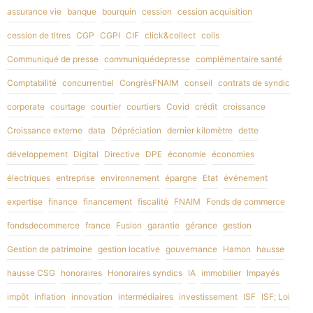
assurance vie
banque
bourquin
cession
cession acquisition
cession de titres
CGP
CGPI
CIF
click&collect
colis
Communiqué de presse
communiquédepresse
complémentaire santé
Comptabilité
concurrentiel
CongrèsFNAIM
conseil
contrats de syndic
corporate
courtage
courtier
courtiers
Covid
crédit
croissance
Croissance externe
data
Dépréciation
dernier kilomètre
dette
développement
Digital
Directive
DPE
économie
économies
électriques
entreprise
environnement
épargne
Etat
événement
expertise
finance
financement
fiscalité
FNAIM
Fonds de commerce
fondsdecommerce
france
Fusion
garantie
gérance
gestion
Gestion de patrimoine
gestion locative
gouvernance
Hamon
hausse
hausse CSG
honoraires
Honoraires syndics
IA
immobilier
Impayés
impôt
inflation
innovation
intermédiaires
investissement
ISF
ISF; Loi