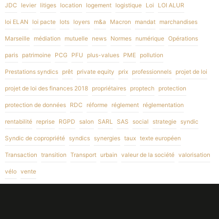
JDC
levier
litiges
location
logement
logistique
Loi
LOI ALUR
loi ELAN
loi pacte
lots
loyers
m&a
Macron
mandat
marchandises
Marseille
médiation
mutuelle
news
Normes
numérique
Opérations
paris
patrimoine
PCG
PFU
plus-values
PME
pollution
Prestations syndics
prêt
private equity
prix
professionnels
projet de loi
projet de loi des finances 2018
propriétaires
proptech
protection
protection de données
RDC
réforme
réglement
réglementation
rentabilité
reprise
RGPD
salon
SARL
SAS
social
strategie
syndic
Syndic de copropriété
syndics
synergies
taux
texte européen
Transaction
transition
Transport
urbain
valeur de la société
valorisation
vélo
vente