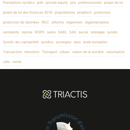
Prestations syndics
prêt
private equity
prix
professionnels
projet de loi
projet de loi des finances 2018
propriétaires
proptech
protection
protection de données
RDC
réforme
réglement
réglementation
rentabilité
reprise
RGPD
salon
SARL
SAS
social
strategie
syndic
Syndic de copropriété
syndics
synergies
taux
texte européen
Transaction
transition
Transport
urbain
valeur de la société
valorisation
vélo
vente