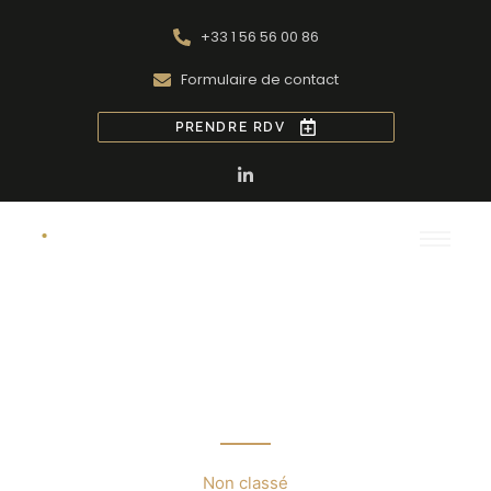
+33 1 56 56 00 86
Formulaire de contact
PRENDRE RDV
Le dernier kilomètre,
problématiques et
solutions
Non classé