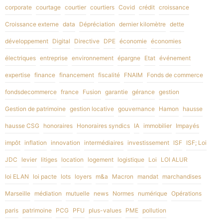
corporate
courtage
courtier
courtiers
Covid
crédit
croissance
Croissance externe
data
Dépréciation
dernier kilomètre
dette
développement
Digital
Directive
DPE
économie
économies
électriques
entreprise
environnement
épargne
Etat
événement
expertise
finance
financement
fiscalité
FNAIM
Fonds de commerce
fondsdecommerce
france
Fusion
garantie
gérance
gestion
Gestion de patrimoine
gestion locative
gouvernance
Hamon
hausse
hausse CSG
honoraires
Honoraires syndics
IA
immobilier
Impayés
impôt
inflation
innovation
intermédiaires
investissement
ISF
ISF; Loi
JDC
levier
litiges
location
logement
logistique
Loi
LOI ALUR
loi ELAN
loi pacte
lots
loyers
m&a
Macron
mandat
marchandises
Marseille
médiation
mutuelle
news
Normes
numérique
Opérations
paris
patrimoine
PCG
PFU
plus-values
PME
pollution