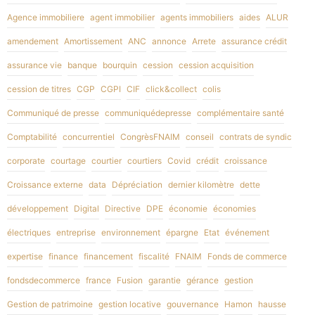
Agence immobiliere
agent immobilier
agents immobiliers
aides
ALUR
amendement
Amortissement
ANC
annonce
Arrete
assurance crédit
assurance vie
banque
bourquin
cession
cession acquisition
cession de titres
CGP
CGPI
CIF
click&collect
colis
Communiqué de presse
communiquédepresse
complémentaire santé
Comptabilité
concurrentiel
CongrèsFNAIM
conseil
contrats de syndic
corporate
courtage
courtier
courtiers
Covid
crédit
croissance
Croissance externe
data
Dépréciation
dernier kilomètre
dette
développement
Digital
Directive
DPE
économie
économies
électriques
entreprise
environnement
épargne
Etat
événement
expertise
finance
financement
fiscalité
FNAIM
Fonds de commerce
fondsdecommerce
france
Fusion
garantie
gérance
gestion
Gestion de patrimoine
gestion locative
gouvernance
Hamon
hausse