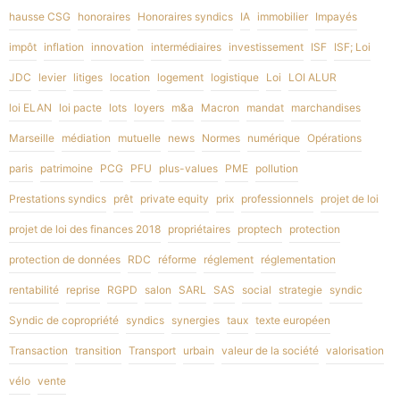
hausse CSG
honoraires
Honoraires syndics
IA
immobilier
Impayés
impôt
inflation
innovation
intermédiaires
investissement
ISF
ISF; Loi
JDC
levier
litiges
location
logement
logistique
Loi
LOI ALUR
loi ELAN
loi pacte
lots
loyers
m&a
Macron
mandat
marchandises
Marseille
médiation
mutuelle
news
Normes
numérique
Opérations
paris
patrimoine
PCG
PFU
plus-values
PME
pollution
Prestations syndics
prêt
private equity
prix
professionnels
projet de loi
projet de loi des finances 2018
propriétaires
proptech
protection
protection de données
RDC
réforme
réglement
réglementation
rentabilité
reprise
RGPD
salon
SARL
SAS
social
strategie
syndic
Syndic de copropriété
syndics
synergies
taux
texte européen
Transaction
transition
Transport
urbain
valeur de la société
valorisation
vélo
vente