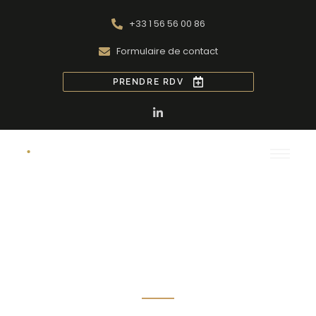
+33 1 56 56 00 86
Formulaire de contact
PRENDRE RDV
La société AMG Gestion
acquiert le cabinet Gicquel
Gestion Immobilière afin
de renforcer ses activités