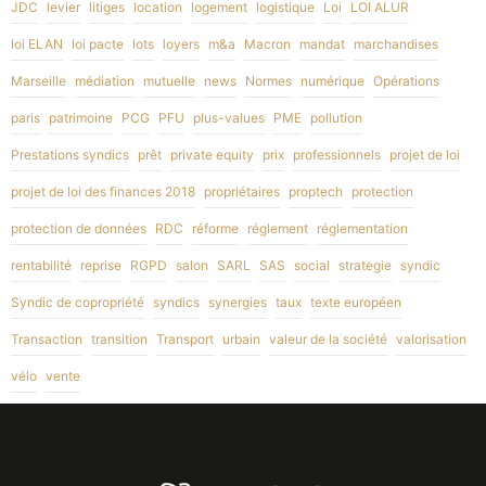
JDC
levier
litiges
location
logement
logistique
Loi
LOI ALUR
loi ELAN
loi pacte
lots
loyers
m&a
Macron
mandat
marchandises
Marseille
médiation
mutuelle
news
Normes
numérique
Opérations
paris
patrimoine
PCG
PFU
plus-values
PME
pollution
Prestations syndics
prêt
private equity
prix
professionnels
projet de loi
projet de loi des finances 2018
propriétaires
proptech
protection
protection de données
RDC
réforme
réglement
réglementation
rentabilité
reprise
RGPD
salon
SARL
SAS
social
strategie
syndic
Syndic de copropriété
syndics
synergies
taux
texte européen
Transaction
transition
Transport
urbain
valeur de la société
valorisation
vélo
vente