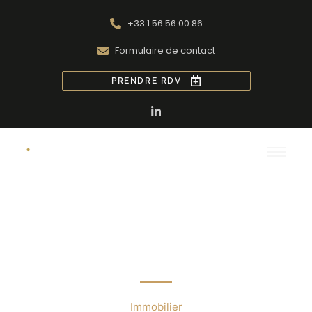
+33 1 56 56 00 86
Formulaire de contact
PRENDRE RDV
Les syndics de
copropriété et la
digitalisation
Immobilier