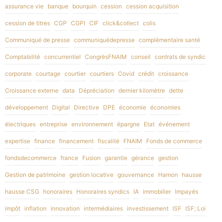
assurance vie
banque
bourquin
cession
cession acquisition
cession de titres
CGP
CGPI
CIF
click&collect
colis
Communiqué de presse
communiquédepresse
complémentaire santé
Comptabilité
concurrentiel
CongrèsFNAIM
conseil
contrats de syndic
corporate
courtage
courtier
courtiers
Covid
crédit
croissance
Croissance externe
data
Dépréciation
dernier kilomètre
dette
développement
Digital
Directive
DPE
économie
économies
électriques
entreprise
environnement
épargne
Etat
événement
expertise
finance
financement
fiscalité
FNAIM
Fonds de commerce
fondsdecommerce
france
Fusion
garantie
gérance
gestion
Gestion de patrimoine
gestion locative
gouvernance
Hamon
hausse
hausse CSG
honoraires
Honoraires syndics
IA
immobilier
Impayés
impôt
inflation
innovation
intermédiaires
investissement
ISF
ISF; Loi