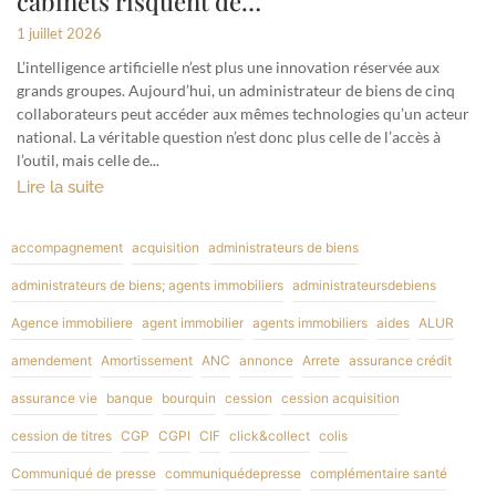
cabinets risquent de…
1 juillet 2026
L’intelligence artificielle n’est plus une innovation réservée aux
grands groupes. Aujourd’hui, un administrateur de biens de cinq
collaborateurs peut accéder aux mêmes technologies qu’un acteur
national. La véritable question n’est donc plus celle de l’accès à
l’outil, mais celle de...
Lire la suite
accompagnement
acquisition
administrateurs de biens
administrateurs de biens; agents immobiliers
administrateursdebiens
Agence immobiliere
agent immobilier
agents immobiliers
aides
ALUR
amendement
Amortissement
ANC
annonce
Arrete
assurance crédit
assurance vie
banque
bourquin
cession
cession acquisition
cession de titres
CGP
CGPI
CIF
click&collect
colis
Communiqué de presse
communiquédepresse
complémentaire santé