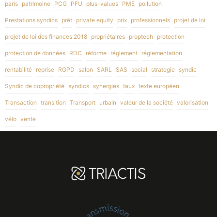
paris
patrimoine
PCG
PFU
plus-values
PME
pollution
Prestations syndics
prêt
private equity
prix
professionnels
projet de loi
projet de loi des finances 2018
propriétaires
proptech
protection
protection de données
RDC
réforme
réglement
réglementation
rentabilité
reprise
RGPD
salon
SARL
SAS
social
strategie
syndic
Syndic de copropriété
syndics
synergies
taux
texte européen
Transaction
transition
Transport
urbain
valeur de la société
valorisation
vélo
vente