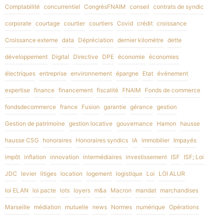
Comptabilité
concurrentiel
CongrèsFNAIM
conseil
contrats de syndic
corporate
courtage
courtier
courtiers
Covid
crédit
croissance
Croissance externe
data
Dépréciation
dernier kilomètre
dette
développement
Digital
Directive
DPE
économie
économies
électriques
entreprise
environnement
épargne
Etat
événement
expertise
finance
financement
fiscalité
FNAIM
Fonds de commerce
fondsdecommerce
france
Fusion
garantie
gérance
gestion
Gestion de patrimoine
gestion locative
gouvernance
Hamon
hausse
hausse CSG
honoraires
Honoraires syndics
IA
immobilier
Impayés
impôt
inflation
innovation
intermédiaires
investissement
ISF
ISF; Loi
JDC
levier
litiges
location
logement
logistique
Loi
LOI ALUR
loi ELAN
loi pacte
lots
loyers
m&a
Macron
mandat
marchandises
Marseille
médiation
mutuelle
news
Normes
numérique
Opérations