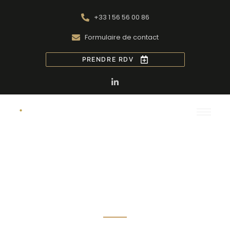
+33 1 56 56 00 86
Formulaire de contact
PRENDRE RDV
Fonds de commerce :
Amortissement,
Dépréciation et
Valorisation