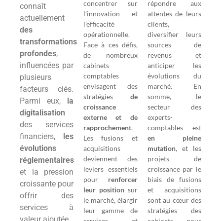
concentrer sur
répondre aux
connaît
l’innovation et
attentes de leurs
actuellement
l’efficacité
clients,
des
opérationnelle.
diversifier leurs
transformations
Face à ces défis,
sources de
profondes
,
de nombreux
revenus et
influencées par
cabinets
anticiper les
comptables
évolutions du
plusieurs
envisagent des
marché. En
facteurs clés.
stratégies
de
somme, le
Parmi eux,
la
croissance
secteur des
digitalisation
externe et de
experts-
des services
rapprochement
.
comptables est
financiers,
les
Les fusions et
en pleine
évolutions
acquisitions
mutation
, et les
deviennent des
projets de
réglementaires
leviers essentiels
croissance par le
et la pression
pour
renforcer
biais de fusions
croissante pour
leur position
sur
et acquisitions
offrir des
le marché, élargir
sont au cœur des
services à
leur gamme de
stratégies des
valeur ajoutée.
services et
cabinets pour