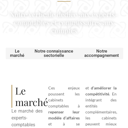
Notre verticale dédiée aux experts-
comptables et commissaires aux
comptes
Le
Notre connaissance
Notre
marché
sectorielle
accompagnement
Le
Ces enjeux
et
d’améliorer la
poussent les
compétitivité
. En
marché
cabinets
intégrant des
comptables à
entités
Le marché des
repenser leur
complémentaires,
experts-
modèle d’affaires
les cabinets
et à se
peuvent mieux
comptables