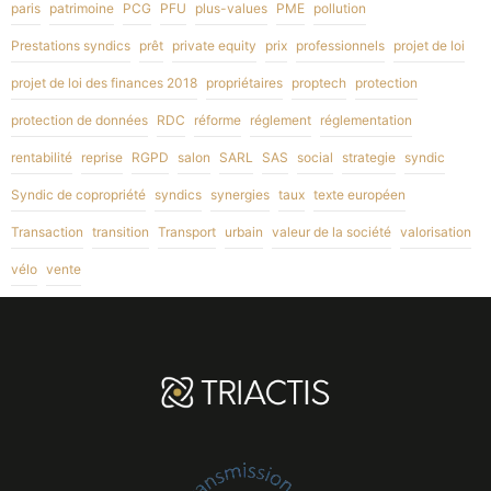
paris
patrimoine
PCG
PFU
plus-values
PME
pollution
Prestations syndics
prêt
private equity
prix
professionnels
projet de loi
projet de loi des finances 2018
propriétaires
proptech
protection
protection de données
RDC
réforme
réglement
réglementation
rentabilité
reprise
RGPD
salon
SARL
SAS
social
strategie
syndic
Syndic de copropriété
syndics
synergies
taux
texte européen
Transaction
transition
Transport
urbain
valeur de la société
valorisation
vélo
vente