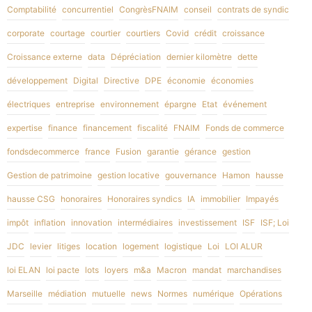
Comptabilité
concurrentiel
CongrèsFNAIM
conseil
contrats de syndic
corporate
courtage
courtier
courtiers
Covid
crédit
croissance
Croissance externe
data
Dépréciation
dernier kilomètre
dette
développement
Digital
Directive
DPE
économie
économies
électriques
entreprise
environnement
épargne
Etat
événement
expertise
finance
financement
fiscalité
FNAIM
Fonds de commerce
fondsdecommerce
france
Fusion
garantie
gérance
gestion
Gestion de patrimoine
gestion locative
gouvernance
Hamon
hausse
hausse CSG
honoraires
Honoraires syndics
IA
immobilier
Impayés
impôt
inflation
innovation
intermédiaires
investissement
ISF
ISF; Loi
JDC
levier
litiges
location
logement
logistique
Loi
LOI ALUR
loi ELAN
loi pacte
lots
loyers
m&a
Macron
mandat
marchandises
Marseille
médiation
mutuelle
news
Normes
numérique
Opérations