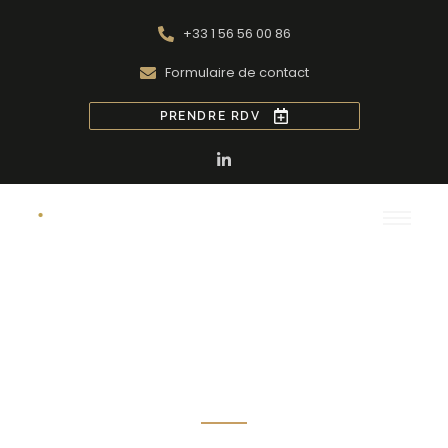
+33 1 56 56 00 86
Formulaire de contact
PRENDRE RDV
Fonds de commerce :
Amortissement,
Dépréciation et
Valorisation