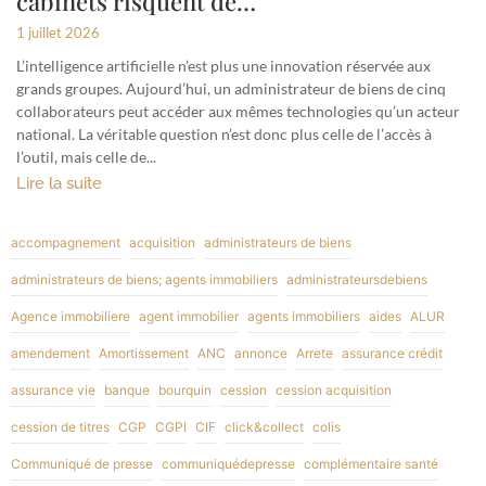
cabinets risquent de…
1 juillet 2026
L’intelligence artificielle n’est plus une innovation réservée aux
grands groupes. Aujourd’hui, un administrateur de biens de cinq
collaborateurs peut accéder aux mêmes technologies qu’un acteur
national. La véritable question n’est donc plus celle de l’accès à
l’outil, mais celle de...
Lire la suite
accompagnement
acquisition
administrateurs de biens
administrateurs de biens; agents immobiliers
administrateursdebiens
Agence immobiliere
agent immobilier
agents immobiliers
aides
ALUR
amendement
Amortissement
ANC
annonce
Arrete
assurance crédit
assurance vie
banque
bourquin
cession
cession acquisition
cession de titres
CGP
CGPI
CIF
click&collect
colis
Communiqué de presse
communiquédepresse
complémentaire santé