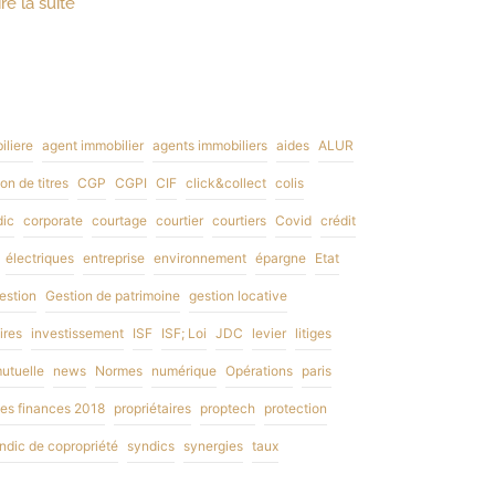
ire la suite
liere
agent immobilier
agents immobiliers
aides
ALUR
on de titres
CGP
CGPI
CIF
click&collect
colis
dic
corporate
courtage
courtier
courtiers
Covid
crédit
électriques
entreprise
environnement
épargne
Etat
estion
Gestion de patrimoine
gestion locative
ires
investissement
ISF
ISF; Loi
JDC
levier
litiges
utuelle
news
Normes
numérique
Opérations
paris
 des finances 2018
propriétaires
proptech
protection
ndic de copropriété
syndics
synergies
taux