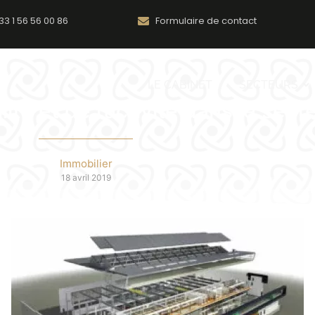
33 1 56 56 00 86
Formulaire de contact
LE CABINET
SECTEURS
lité et de l’activité dans le sect
Immobilier
18 avril 2019