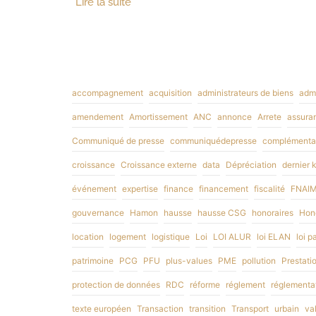
Lire la suite
accompagnement
acquisition
administrateurs de biens
admi
amendement
Amortissement
ANC
annonce
Arrete
assuran
Communiqué de presse
communiquédepresse
complémentai
croissance
Croissance externe
data
Dépréciation
dernier 
événement
expertise
finance
financement
fiscalité
FNAI
gouvernance
Hamon
hausse
hausse CSG
honoraires
Hono
location
logement
logistique
Loi
LOI ALUR
loi ELAN
loi p
patrimoine
PCG
PFU
plus-values
PME
pollution
Prestati
protection de données
RDC
réforme
réglement
réglementa
texte européen
Transaction
transition
Transport
urbain
va