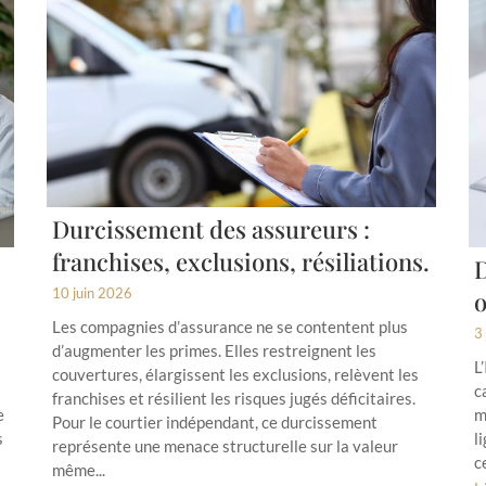
Durcissement des assureurs :
franchises, exclusions, résiliations.
:
D
10 juin 2026
o
Les compagnies d’assurance ne se contentent plus
3
d’augmenter les primes. Elles restreignent les
L
couvertures, élargissent les exclusions, relèvent les
c
franchises et résilient les risques jugés déficitaires.
e
m
Pour le courtier indépendant, ce durcissement
s
l
représente une menace structurelle sur la valeur
c
même...