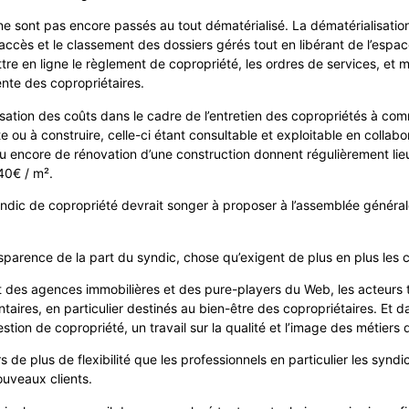
 sont pas encore passés au tout dématérialisé. La dématérialisation 
 l’accès et le classement des dossiers gérés tout en libérant de l’espa
ettre en ligne le règlement de copropriété, les ordres de services, et
te des copropriétaires.
imisation des coûts dans le cadre de l’entretien des copropriétés à c
e ou à construire, celle-ci étant consultable et exploitable en collab
ou encore de rénovation d’une construction donnent régulièrement lieu
40€ / m².
ndic de copropriété devrait songer à proposer à l’assemblée générale 
sparence de la part du syndic, chose qu’exigent de plus en plus les c
es agences immobilières et des pure-players du Web, les acteurs trad
res, en particulier destinés au bien-être des copropriétaires. Et d
stion de copropriété, un travail sur la qualité et l’image des métiers 
 de plus de flexibilité que les professionnels en particulier les syndic
ouveaux clients.