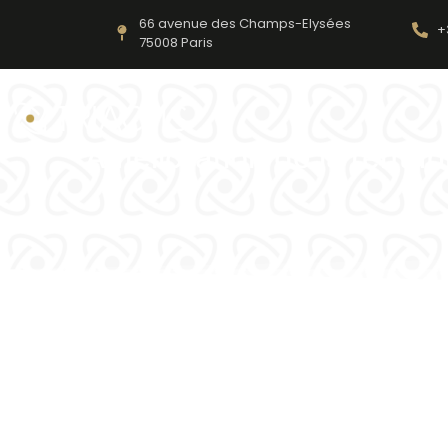
66 avenue des Champs-Elysées
+
75008 Paris
Amélioration de la rentabi