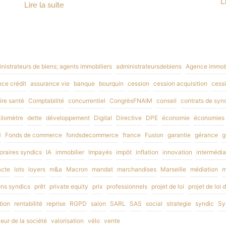
L
Lire la suite
nistrateurs de biens; agents immobiliers
administrateursdebiens
Agence immobi
ce crédit
assurance vie
banque
bourquin
cession
cession acquisition
cessi
re santé
Comptabilité
concurrentiel
CongrèsFNAIM
conseil
contrats de syn
kilomètre
dette
développement
Digital
Directive
DPE
économie
économies
M
Fonds de commerce
fondsdecommerce
france
Fusion
garantie
gérance
g
raires syndics
IA
immobilier
Impayés
impôt
inflation
innovation
intermédia
acte
lots
loyers
m&a
Macron
mandat
marchandises
Marseille
médiation
m
ons syndics
prêt
private equity
prix
professionnels
projet de loi
projet de loi
tion
rentabilité
reprise
RGPD
salon
SARL
SAS
social
strategie
syndic
Sy
leur de la société
valorisation
vélo
vente