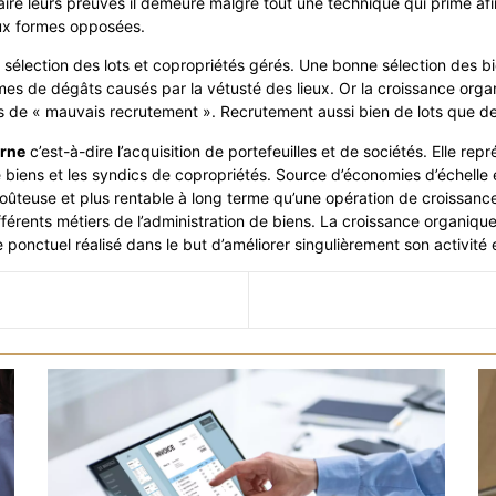
ire leurs preuves il demeure malgré tout une technique qui prime afin 
deux formes opposées.
 sélection des lots et copropriétés gérés. Une bonne sélection des b
mes de dégâts causés par la vétusté des lieux. Or la croissance orga
 de « mauvais recrutement ». Recrutement aussi bien de lots que de
erne
c’est-à-dire l’acquisition de portefeuilles et de sociétés. Elle rep
e biens et les syndics de copropriétés. Source d’économies d’échelle
ûteuse et plus rentable à long terme qu’une opération de croissance
ifférents métiers de l’administration de biens. La croissance organiq
 ponctuel réalisé dans le but d’améliorer singulièrement son activité e