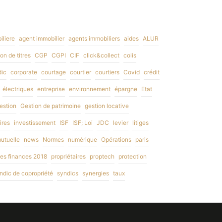
liere
agent immobilier
agents immobiliers
aides
ALUR
on de titres
CGP
CGPI
CIF
click&collect
colis
dic
corporate
courtage
courtier
courtiers
Covid
crédit
électriques
entreprise
environnement
épargne
Etat
estion
Gestion de patrimoine
gestion locative
ires
investissement
ISF
ISF; Loi
JDC
levier
litiges
utuelle
news
Normes
numérique
Opérations
paris
 des finances 2018
propriétaires
proptech
protection
ndic de copropriété
syndics
synergies
taux