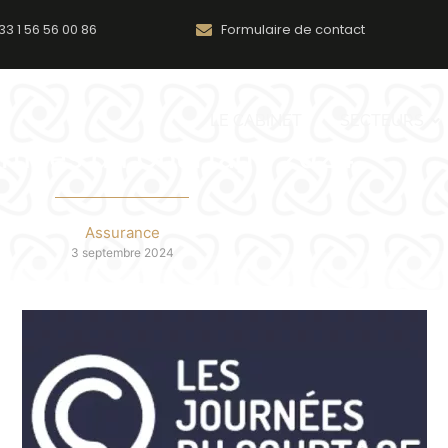
33 1 56 56 00 86
Formulaire de contact
LE CABINET
SECTEURS
urnées du Courtage 2024
Assurance
3 septembre 2024