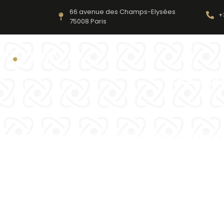
66 avenue des Champs-Elysées
+
75008 Paris
Les Jo