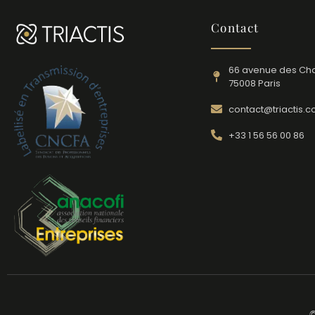
Contact
66 avenue des Ch
75008 Paris
contact@triactis.
+33 1 56 56 00 86
©