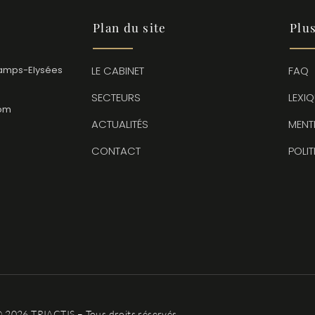
Plan du site
Plu
amps-Elysées
LE CABINET
FAQ
SECTEURS
LEXI
com
ACTUALITÉS
MENT
CONTACT
POLI
 2026 TRIACTIS – Tous droits réservés