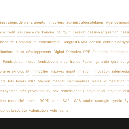
nistrateurs de biens; agents immobiliers
administrateursdebiens
Agence immobi
ce crédit
assurance vie
banque
bourquin
cession
cession acquisition
cessi
re santé
Comptabilité
concurrentiel
CongrèsFNAIM
conseil
contrats de syn
kilomètre
dette
développement
Digital
Directive
DPE
économie
économies
M
Fonds de commerce
fondsdecommerce
france
Fusion
garantie
gérance
g
raires syndics
IA
immobilier
Impayés
impôt
inflation
innovation
intermédia
acte
lots
loyers
m&a
Macron
mandat
marchandises
Marseille
médiation
m
ons syndics
prêt
private equity
prix
professionnels
projet de loi
projet de loi
tion
rentabilité
reprise
RGPD
salon
SARL
SAS
social
strategie
syndic
Sy
leur de la société
valorisation
vélo
vente