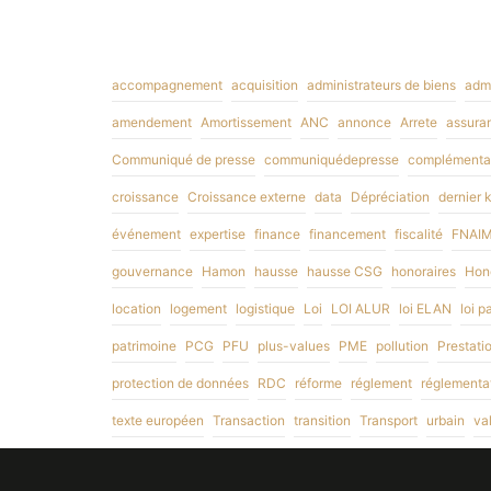
accompagnement
acquisition
administrateurs de biens
admi
amendement
Amortissement
ANC
annonce
Arrete
assuran
Communiqué de presse
communiquédepresse
complémentai
croissance
Croissance externe
data
Dépréciation
dernier 
événement
expertise
finance
financement
fiscalité
FNAI
gouvernance
Hamon
hausse
hausse CSG
honoraires
Hono
location
logement
logistique
Loi
LOI ALUR
loi ELAN
loi p
patrimoine
PCG
PFU
plus-values
PME
pollution
Prestati
protection de données
RDC
réforme
réglement
réglementa
texte européen
Transaction
transition
Transport
urbain
va