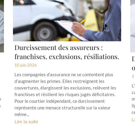
Durcissement des assureurs :
franchises, exclusions, résiliations.
:
D
10 juin 2026
o
Les compagnies d’assurance ne se contentent plus
3
d’augmenter les primes. Elles restreignent les
L
couvertures, élargissent les exclusions, relèvent les
c
franchises et résilient les risques jugés déficitaires.
e
m
Pour le courtier indépendant, ce durcissement
s
l
représente une menace structurelle sur la valeur
c
même...
L
Lire la suite