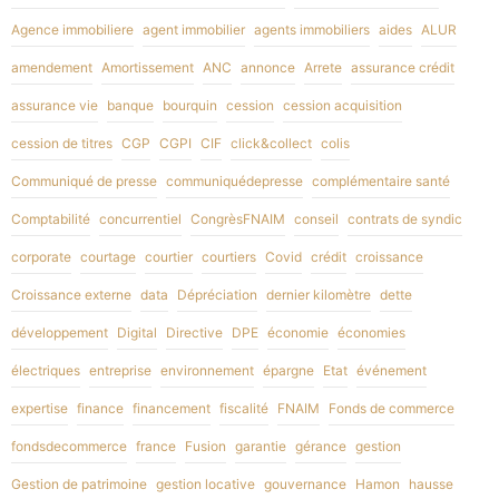
Agence immobiliere
agent immobilier
agents immobiliers
aides
ALUR
amendement
Amortissement
ANC
annonce
Arrete
assurance crédit
assurance vie
banque
bourquin
cession
cession acquisition
cession de titres
CGP
CGPI
CIF
click&collect
colis
Communiqué de presse
communiquédepresse
complémentaire santé
Comptabilité
concurrentiel
CongrèsFNAIM
conseil
contrats de syndic
corporate
courtage
courtier
courtiers
Covid
crédit
croissance
Croissance externe
data
Dépréciation
dernier kilomètre
dette
développement
Digital
Directive
DPE
économie
économies
électriques
entreprise
environnement
épargne
Etat
événement
expertise
finance
financement
fiscalité
FNAIM
Fonds de commerce
fondsdecommerce
france
Fusion
garantie
gérance
gestion
Gestion de patrimoine
gestion locative
gouvernance
Hamon
hausse