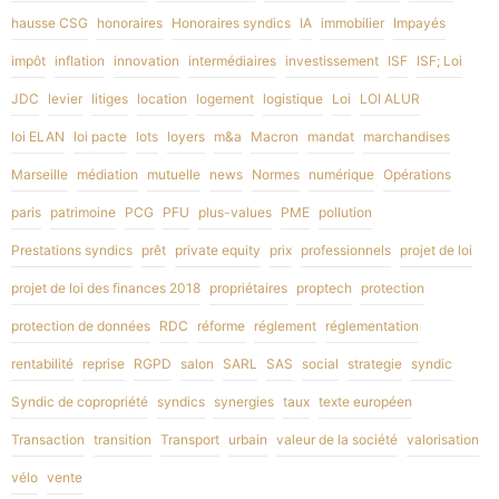
hausse CSG
honoraires
Honoraires syndics
IA
immobilier
Impayés
impôt
inflation
innovation
intermédiaires
investissement
ISF
ISF; Loi
JDC
levier
litiges
location
logement
logistique
Loi
LOI ALUR
loi ELAN
loi pacte
lots
loyers
m&a
Macron
mandat
marchandises
Marseille
médiation
mutuelle
news
Normes
numérique
Opérations
paris
patrimoine
PCG
PFU
plus-values
PME
pollution
Prestations syndics
prêt
private equity
prix
professionnels
projet de loi
projet de loi des finances 2018
propriétaires
proptech
protection
protection de données
RDC
réforme
réglement
réglementation
rentabilité
reprise
RGPD
salon
SARL
SAS
social
strategie
syndic
Syndic de copropriété
syndics
synergies
taux
texte européen
Transaction
transition
Transport
urbain
valeur de la société
valorisation
vélo
vente