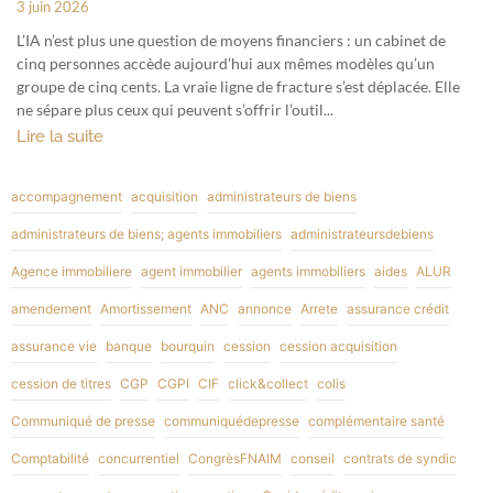
3 juin 2026
L’IA n’est plus une question de moyens financiers : un cabinet de
cinq personnes accède aujourd’hui aux mêmes modèles qu’un
groupe de cinq cents. La vraie ligne de fracture s’est déplacée. Elle
ne sépare plus ceux qui peuvent s’offrir l’outil...
Lire la suite
accompagnement
acquisition
administrateurs de biens
administrateurs de biens; agents immobiliers
administrateursdebiens
Agence immobiliere
agent immobilier
agents immobiliers
aides
ALUR
amendement
Amortissement
ANC
annonce
Arrete
assurance crédit
assurance vie
banque
bourquin
cession
cession acquisition
cession de titres
CGP
CGPI
CIF
click&collect
colis
Communiqué de presse
communiquédepresse
complémentaire santé
Comptabilité
concurrentiel
CongrèsFNAIM
conseil
contrats de syndic