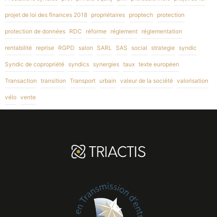
projet de loi des finances 2018
propriétaires
proptech
protection
protection de données
RDC
réforme
réglement
réglementation
rentabilité
reprise
RGPD
salon
SARL
SAS
social
strategie
syndic
Syndic de copropriété
syndics
synergies
taux
texte européen
Transaction
transition
Transport
urbain
valeur de la société
valorisation
vélo
vente