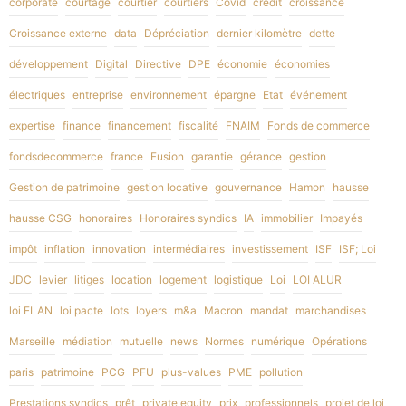
corporate
courtage
courtier
courtiers
Covid
crédit
croissance
Croissance externe
data
Dépréciation
dernier kilomètre
dette
développement
Digital
Directive
DPE
économie
économies
électriques
entreprise
environnement
épargne
Etat
événement
expertise
finance
financement
fiscalité
FNAIM
Fonds de commerce
fondsdecommerce
france
Fusion
garantie
gérance
gestion
Gestion de patrimoine
gestion locative
gouvernance
Hamon
hausse
hausse CSG
honoraires
Honoraires syndics
IA
immobilier
Impayés
impôt
inflation
innovation
intermédiaires
investissement
ISF
ISF; Loi
JDC
levier
litiges
location
logement
logistique
Loi
LOI ALUR
loi ELAN
loi pacte
lots
loyers
m&a
Macron
mandat
marchandises
Marseille
médiation
mutuelle
news
Normes
numérique
Opérations
paris
patrimoine
PCG
PFU
plus-values
PME
pollution
Prestations syndics
prêt
private equity
prix
professionnels
projet de loi