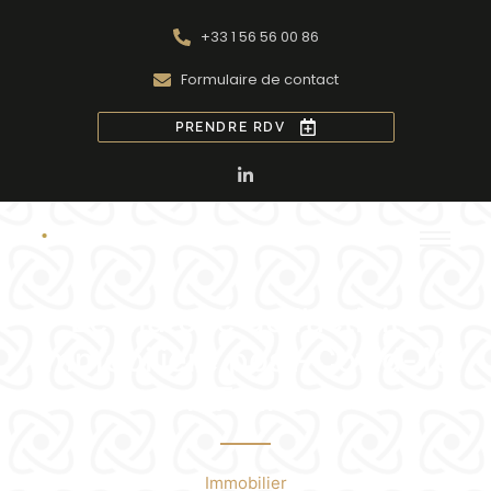
+33 1 56 56 00 86
Formulaire de contact
PRENDRE RDV
Le marché de l’activité
immobilière post-Covid-19
en France
Immobilier