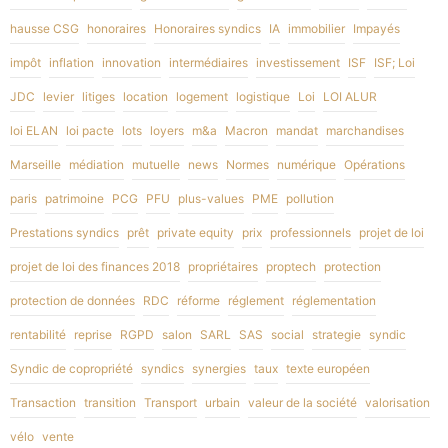
hausse CSG
honoraires
Honoraires syndics
IA
immobilier
Impayés
impôt
inflation
innovation
intermédiaires
investissement
ISF
ISF; Loi
JDC
levier
litiges
location
logement
logistique
Loi
LOI ALUR
loi ELAN
loi pacte
lots
loyers
m&a
Macron
mandat
marchandises
Marseille
médiation
mutuelle
news
Normes
numérique
Opérations
paris
patrimoine
PCG
PFU
plus-values
PME
pollution
Prestations syndics
prêt
private equity
prix
professionnels
projet de loi
projet de loi des finances 2018
propriétaires
proptech
protection
protection de données
RDC
réforme
réglement
réglementation
rentabilité
reprise
RGPD
salon
SARL
SAS
social
strategie
syndic
Syndic de copropriété
syndics
synergies
taux
texte européen
Transaction
transition
Transport
urbain
valeur de la société
valorisation
vélo
vente