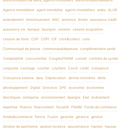
administrateurs de biens; agents immobiliers
administrateursdebiens
Agence immobiliere
agent immobilier
agents immobiliers
aides
ALUR
amendement
Amortissement
ANC
annonce
Arrete
assurance crédit
assurance vie
banque
bourquin
cession
cession acquisition
cession de titres
CGP
CGPI
CIF
click&collect
colis
Communiqué de presse
communiquédepresse
complémentaire santé
Comptabilité
concurrentiel
CongrèsFNAIM
conseil
contrats de syndic
corporate
courtage
courtier
courtiers
Covid
crédit
croissance
Croissance externe
data
Dépréciation
dernier kilomètre
dette
développement
Digital
Directive
DPE
économie
économies
électriques
entreprise
environnement
épargne
Etat
événement
expertise
finance
financement
fiscalité
FNAIM
Fonds de commerce
fondsdecommerce
france
Fusion
garantie
gérance
gestion
Gestion de patrimoine
gestion locative
gouvernance
Hamon
hausse