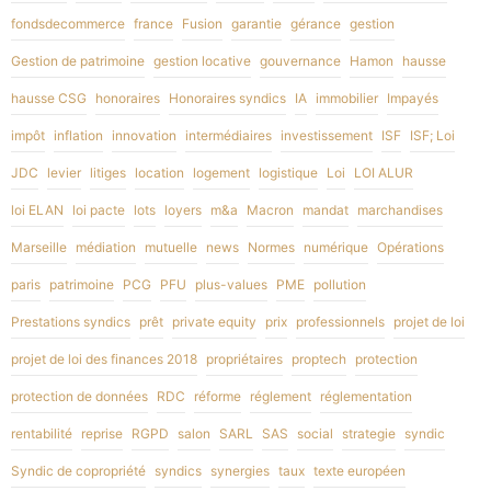
fondsdecommerce
france
Fusion
garantie
gérance
gestion
Gestion de patrimoine
gestion locative
gouvernance
Hamon
hausse
hausse CSG
honoraires
Honoraires syndics
IA
immobilier
Impayés
impôt
inflation
innovation
intermédiaires
investissement
ISF
ISF; Loi
JDC
levier
litiges
location
logement
logistique
Loi
LOI ALUR
loi ELAN
loi pacte
lots
loyers
m&a
Macron
mandat
marchandises
Marseille
médiation
mutuelle
news
Normes
numérique
Opérations
paris
patrimoine
PCG
PFU
plus-values
PME
pollution
Prestations syndics
prêt
private equity
prix
professionnels
projet de loi
projet de loi des finances 2018
propriétaires
proptech
protection
protection de données
RDC
réforme
réglement
réglementation
rentabilité
reprise
RGPD
salon
SARL
SAS
social
strategie
syndic
Syndic de copropriété
syndics
synergies
taux
texte européen