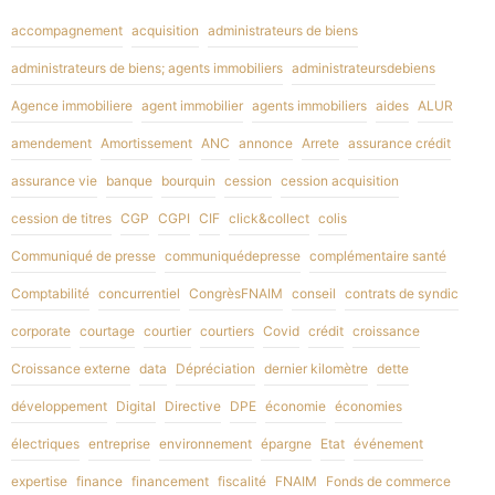
accompagnement
acquisition
administrateurs de biens
administrateurs de biens; agents immobiliers
administrateursdebiens
Agence immobiliere
agent immobilier
agents immobiliers
aides
ALUR
amendement
Amortissement
ANC
annonce
Arrete
assurance crédit
assurance vie
banque
bourquin
cession
cession acquisition
cession de titres
CGP
CGPI
CIF
click&collect
colis
Communiqué de presse
communiquédepresse
complémentaire santé
Comptabilité
concurrentiel
CongrèsFNAIM
conseil
contrats de syndic
corporate
courtage
courtier
courtiers
Covid
crédit
croissance
Croissance externe
data
Dépréciation
dernier kilomètre
dette
développement
Digital
Directive
DPE
économie
économies
électriques
entreprise
environnement
épargne
Etat
événement
expertise
finance
financement
fiscalité
FNAIM
Fonds de commerce