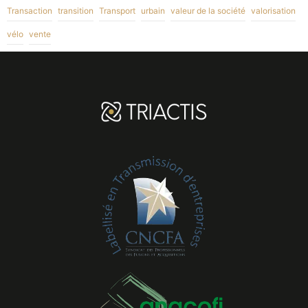
Transaction
transition
Transport
urbain
valeur de la société
valorisation
vélo
vente