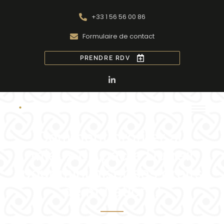
+33 1 56 56 00 86
Formulaire de contact
PRENDRE RDV
Comment profiter au
mieux du pacte Dutreil
pour minimiser ses droits
de mutation ?