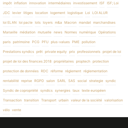
impôt
inflation
innovation
intermédiaires
investissement
ISF
ISF; Loi
JDC
levier
litiges
location
logement
logistique
Loi
LOI ALUR
loi ELAN
loi pacte
lots
loyers
m&a
Macron
mandat
marchandises
Marseille
médiation
mutuelle
news
Normes
numérique
Opérations
paris
patrimoine
PCG
PFU
plus-values
PME
pollution
Prestations syndics
prêt
private equity
prix
professionnels
projet de loi
projet de loi des finances 2018
propriétaires
proptech
protection
protection de données
RDC
réforme
réglement
réglementation
rentabilité
reprise
RGPD
salon
SARL
SAS
social
strategie
syndic
Syndic de copropriété
syndics
synergies
taux
texte européen
Transaction
transition
Transport
urbain
valeur de la société
valorisation
vélo
vente