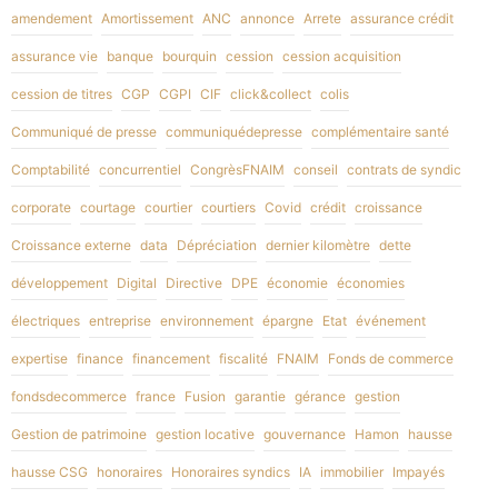
amendement
Amortissement
ANC
annonce
Arrete
assurance crédit
assurance vie
banque
bourquin
cession
cession acquisition
cession de titres
CGP
CGPI
CIF
click&collect
colis
Communiqué de presse
communiquédepresse
complémentaire santé
Comptabilité
concurrentiel
CongrèsFNAIM
conseil
contrats de syndic
corporate
courtage
courtier
courtiers
Covid
crédit
croissance
Croissance externe
data
Dépréciation
dernier kilomètre
dette
développement
Digital
Directive
DPE
économie
économies
électriques
entreprise
environnement
épargne
Etat
événement
expertise
finance
financement
fiscalité
FNAIM
Fonds de commerce
fondsdecommerce
france
Fusion
garantie
gérance
gestion
Gestion de patrimoine
gestion locative
gouvernance
Hamon
hausse
hausse CSG
honoraires
Honoraires syndics
IA
immobilier
Impayés