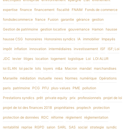
expertise
finance
financement
fiscalité
FNAIM
Fonds de commerce
fondsdecommerce
france
Fusion
garantie
gérance
gestion
Gestion de patrimoine
gestion locative
gouvernance
Hamon
hausse
hausse CSG
honoraires
Honoraires syndics
IA
immobilier
Impayés
impôt
inflation
innovation
intermédiaires
investissement
ISF
ISF; Loi
JDC
levier
litiges
location
logement
logistique
Loi
LOI ALUR
loi ELAN
loi pacte
lots
loyers
m&a
Macron
mandat
marchandises
Marseille
médiation
mutuelle
news
Normes
numérique
Opérations
paris
patrimoine
PCG
PFU
plus-values
PME
pollution
Prestations syndics
prêt
private equity
prix
professionnels
projet de loi
projet de loi des finances 2018
propriétaires
proptech
protection
protection de données
RDC
réforme
réglement
réglementation
rentabilité
reprise
RGPD
salon
SARL
SAS
social
strategie
syndic