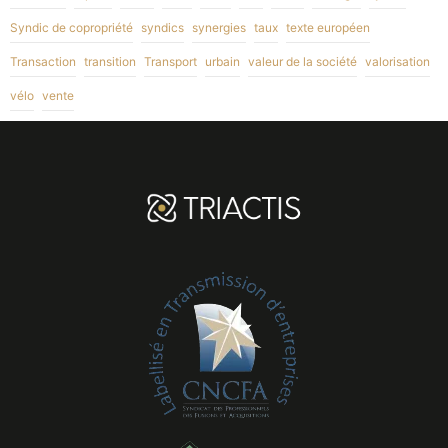
Syndic de copropriété
syndics
synergies
taux
texte européen
Transaction
transition
Transport
urbain
valeur de la société
valorisation
vélo
vente