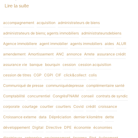
Lire la suite
accompagnement
acquisition
administrateurs de biens
administrateurs de biens; agents immobiliers
administrateursdebiens
Agence immobiliere
agent immobilier
agents immobiliers
aides
ALUR
amendement
Amortissement
ANC
annonce
Arrete
assurance crédit
assurance vie
banque
bourquin
cession
cession acquisition
cession de titres
CGP
CGPI
CIF
click&collect
colis
Communiqué de presse
communiquédepresse
complémentaire santé
Comptabilité
concurrentiel
CongrèsFNAIM
conseil
contrats de syndic
corporate
courtage
courtier
courtiers
Covid
crédit
croissance
Croissance externe
data
Dépréciation
dernier kilomètre
dette
développement
Digital
Directive
DPE
économie
économies
électriques
entreprise
environnement
épargne
Etat
événement