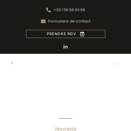
+33 1 56 56 00 86
Formulaire de contact
PRENDRE RDV
Cyber : de garantie
optionnelle à exigence
commerciale
Assurance