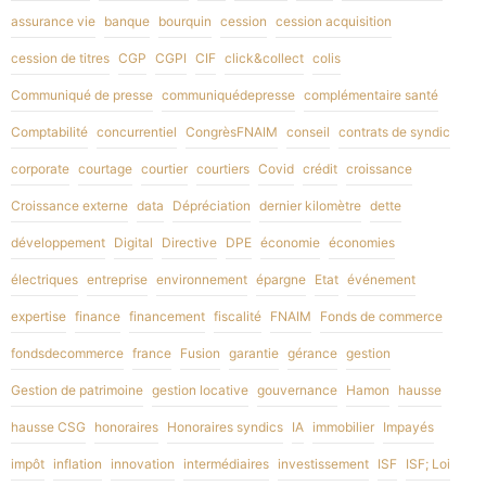
assurance vie
banque
bourquin
cession
cession acquisition
cession de titres
CGP
CGPI
CIF
click&collect
colis
Communiqué de presse
communiquédepresse
complémentaire santé
Comptabilité
concurrentiel
CongrèsFNAIM
conseil
contrats de syndic
corporate
courtage
courtier
courtiers
Covid
crédit
croissance
Croissance externe
data
Dépréciation
dernier kilomètre
dette
développement
Digital
Directive
DPE
économie
économies
électriques
entreprise
environnement
épargne
Etat
événement
expertise
finance
financement
fiscalité
FNAIM
Fonds de commerce
fondsdecommerce
france
Fusion
garantie
gérance
gestion
Gestion de patrimoine
gestion locative
gouvernance
Hamon
hausse
hausse CSG
honoraires
Honoraires syndics
IA
immobilier
Impayés
impôt
inflation
innovation
intermédiaires
investissement
ISF
ISF; Loi