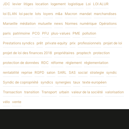
JDC
levier
litiges
location
logement
logistique
Loi
LOI ALUR
loi ELAN
loi pacte
lots
loyers
m&a
Macron
mandat
marchandises
Marseille
médiation
mutuelle
news
Normes
numérique
Opérations
paris
patrimoine
PCG
PFU
plus-values
PME
pollution
Prestations syndics
prêt
private equity
prix
professionnels
projet de loi
projet de loi des finances 2018
propriétaires
proptech
protection
protection de données
RDC
réforme
réglement
réglementation
rentabilité
reprise
RGPD
salon
SARL
SAS
social
strategie
syndic
Syndic de copropriété
syndics
synergies
taux
texte européen
Transaction
transition
Transport
urbain
valeur de la société
valorisation
vélo
vente