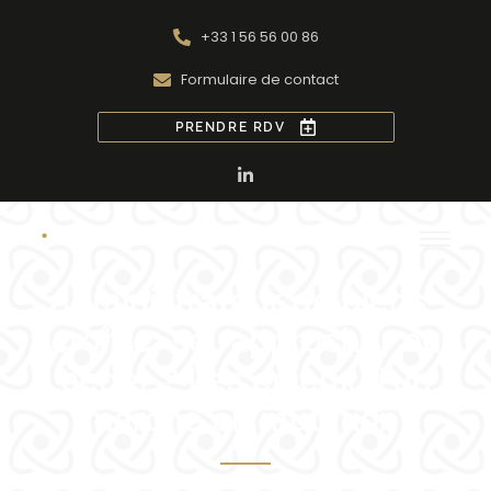
+33 1 56 56 00 86
Formulaire de contact
PRENDRE RDV
Administrateur de biens :
croître, se rapprocher ou
céder ? Les enjeux d’un
marché en mutation.