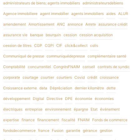
administrateurs de biens; agents immobiliers
administrateursdebiens
Agence immobiliere
agent immobilier
agents immobiliers
aides
ALUR
amendement
Amortissement
ANC
annonce
Arrete
assurance crédit
assurance vie
banque
bourquin
cession
cession acquisition
cession de titres
CGP
CGPI
CIF
click&collect
colis
Communiqué de presse
communiquédepresse
complémentaire santé
Comptabilité
concurrentiel
CongrèsFNAIM
conseil
contrats de syndic
corporate
courtage
courtier
courtiers
Covid
crédit
croissance
Croissance externe
data
Dépréciation
dernier kilomètre
dette
développement
Digital
Directive
DPE
économie
économies
électriques
entreprise
environnement
épargne
Etat
événement
expertise
finance
financement
fiscalité
FNAIM
Fonds de commerce
fondsdecommerce
france
Fusion
garantie
gérance
gestion