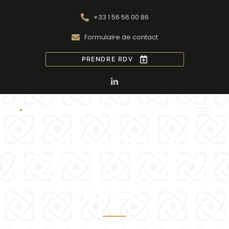
+33 1 56 56 00 86
Formulaire de contact
PRENDRE RDV
Amis courtiers en
assurance, La taxation des
plus-values est rejetée par
le Sénat.