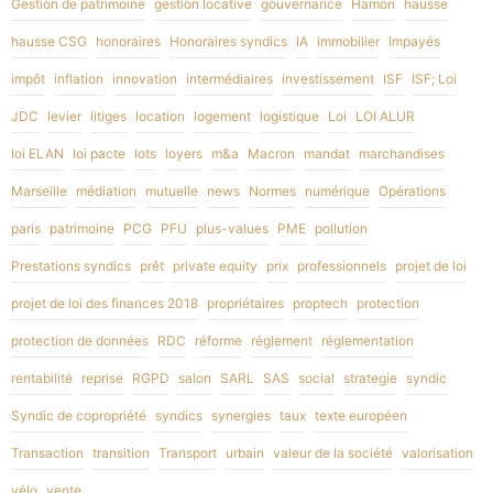
Gestion de patrimoine
gestion locative
gouvernance
Hamon
hausse
hausse CSG
honoraires
Honoraires syndics
IA
immobilier
Impayés
impôt
inflation
innovation
intermédiaires
investissement
ISF
ISF; Loi
JDC
levier
litiges
location
logement
logistique
Loi
LOI ALUR
loi ELAN
loi pacte
lots
loyers
m&a
Macron
mandat
marchandises
Marseille
médiation
mutuelle
news
Normes
numérique
Opérations
paris
patrimoine
PCG
PFU
plus-values
PME
pollution
Prestations syndics
prêt
private equity
prix
professionnels
projet de loi
projet de loi des finances 2018
propriétaires
proptech
protection
protection de données
RDC
réforme
réglement
réglementation
rentabilité
reprise
RGPD
salon
SARL
SAS
social
strategie
syndic
Syndic de copropriété
syndics
synergies
taux
texte européen
Transaction
transition
Transport
urbain
valeur de la société
valorisation
vélo
vente