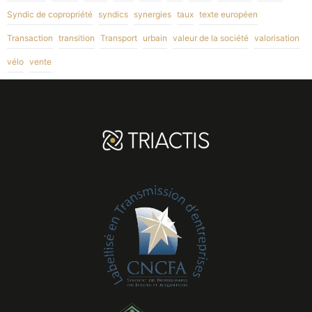
Syndic de copropriété
syndics
synergies
taux
texte européen
Transaction
transition
Transport
urbain
valeur de la société
valorisation
vélo
vente