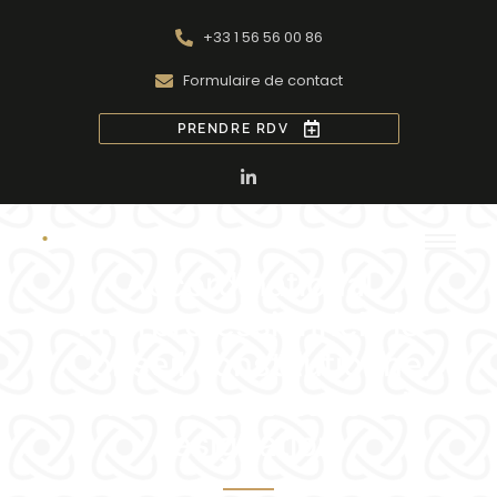
+33 1 56 56 00 86
Formulaire de contact
PRENDRE RDV
Accord national
interprofessionnel : le
Conseil constitutionnel
censure les clauses de
désignation.