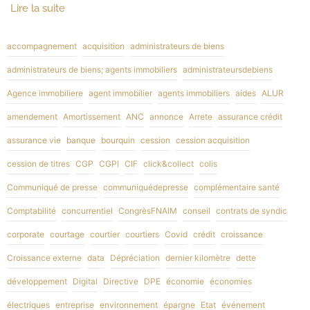
Lire la suite
accompagnement
acquisition
administrateurs de biens
administrateurs de biens; agents immobiliers
administrateursdebiens
Agence immobiliere
agent immobilier
agents immobiliers
aides
ALUR
amendement
Amortissement
ANC
annonce
Arrete
assurance crédit
assurance vie
banque
bourquin
cession
cession acquisition
cession de titres
CGP
CGPI
CIF
click&collect
colis
Communiqué de presse
communiquédepresse
complémentaire santé
Comptabilité
concurrentiel
CongrèsFNAIM
conseil
contrats de syndic
corporate
courtage
courtier
courtiers
Covid
crédit
croissance
Croissance externe
data
Dépréciation
dernier kilomètre
dette
développement
Digital
Directive
DPE
économie
économies
électriques
entreprise
environnement
épargne
Etat
événement