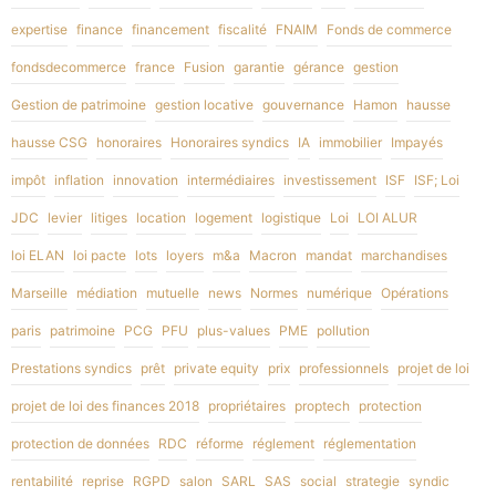
expertise
finance
financement
fiscalité
FNAIM
Fonds de commerce
fondsdecommerce
france
Fusion
garantie
gérance
gestion
Gestion de patrimoine
gestion locative
gouvernance
Hamon
hausse
hausse CSG
honoraires
Honoraires syndics
IA
immobilier
Impayés
impôt
inflation
innovation
intermédiaires
investissement
ISF
ISF; Loi
JDC
levier
litiges
location
logement
logistique
Loi
LOI ALUR
loi ELAN
loi pacte
lots
loyers
m&a
Macron
mandat
marchandises
Marseille
médiation
mutuelle
news
Normes
numérique
Opérations
paris
patrimoine
PCG
PFU
plus-values
PME
pollution
Prestations syndics
prêt
private equity
prix
professionnels
projet de loi
projet de loi des finances 2018
propriétaires
proptech
protection
protection de données
RDC
réforme
réglement
réglementation
rentabilité
reprise
RGPD
salon
SARL
SAS
social
strategie
syndic