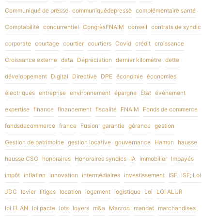
Communiqué de presse
communiquédepresse
complémentaire santé
Comptabilité
concurrentiel
CongrèsFNAIM
conseil
contrats de syndic
corporate
courtage
courtier
courtiers
Covid
crédit
croissance
Croissance externe
data
Dépréciation
dernier kilomètre
dette
développement
Digital
Directive
DPE
économie
économies
électriques
entreprise
environnement
épargne
Etat
événement
expertise
finance
financement
fiscalité
FNAIM
Fonds de commerce
fondsdecommerce
france
Fusion
garantie
gérance
gestion
Gestion de patrimoine
gestion locative
gouvernance
Hamon
hausse
hausse CSG
honoraires
Honoraires syndics
IA
immobilier
Impayés
impôt
inflation
innovation
intermédiaires
investissement
ISF
ISF; Loi
JDC
levier
litiges
location
logement
logistique
Loi
LOI ALUR
loi ELAN
loi pacte
lots
loyers
m&a
Macron
mandat
marchandises