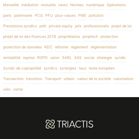
Marseille
médiation
mutuelle
news
Normes
numérique
Opérations
paris
patrimoine
PCG
PFU
plus-values
PME
pollution
Prestations syndics
prêt
private equity
prix
professionnels
projet de loi
projet de loi des finances 2018
propriétaires
proptech
protection
protection de données
RDC
réforme
réglement
réglementation
rentabilité
reprise
RGPD
salon
SARL
SAS
social
strategie
syndic
Syndic de copropriété
syndics
synergies
taux
texte européen
Transaction
transition
Transport
urbain
valeur de la société
valorisation
vélo
vente